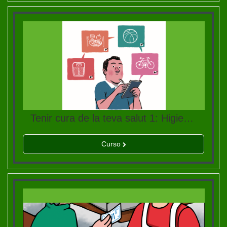
Tenir cura de la teva salut 1: Higiene, alimentació i activitat física
Curso